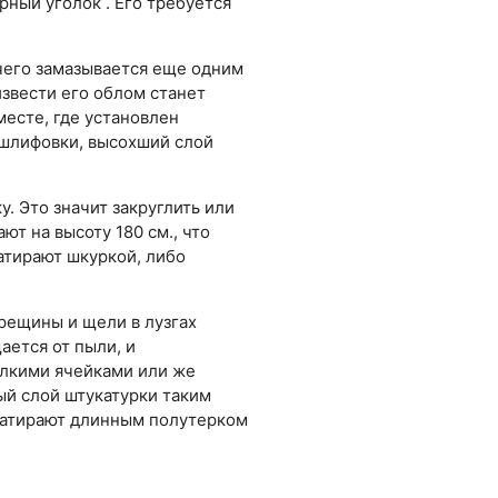
рный уголок . Его требуется
чего замазывается еще одним
звести его облом станет
месте, где установлен
 шлифовки, высохший слой
. Это значит закруглить или
ют на высоту 180 см., что
атирают шкуркой, либо
Трещины и щели в лузгах
ается от пыли, и
елкими ячейками или же
ый слой штукатурки таким
 натирают длинным полутерком