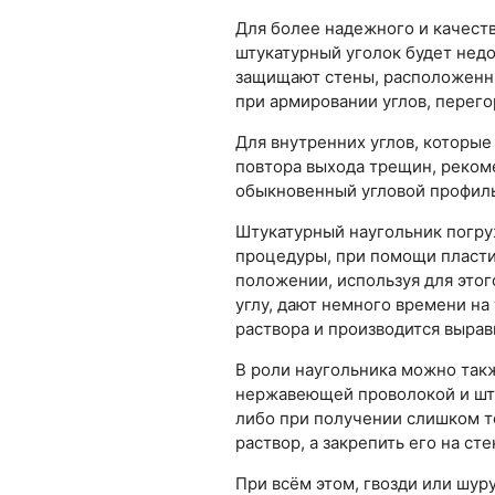
Для более надежного и качеств
штукатурный уголок будет недо
защищают стены, расположенны
при армировании углов, перего
Для внутренних углов, которы
повтора выхода трещин, реком
обыкновенный угловой профиль
Штукатурный наугольник погру
процедуры, при помощи пласти
положении, используя для этог
углу, дают немного времени на
раствора и производится вырав
В роли наугольника можно такж
нержавеющей проволокой и штук
либо при получении слишком то
раствор, а закрепить его на ст
При всём этом, гвозди или шур