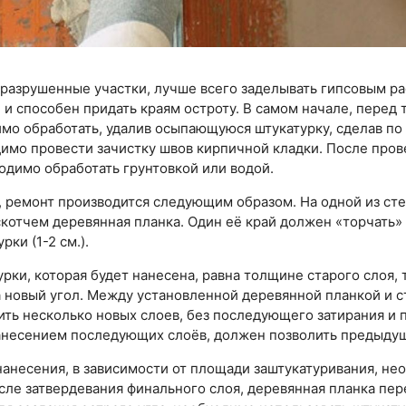
 разрушенные участки, лучше всего заделывать гипсовым р
и способен придать краям остроту. В самом начале, перед т
мо обработать, удалив осыпающуюся штукатурку, сделав по
димо провести зачистку швов кирпичной кладки. После про
димо обработать грунтовкой или водой.
 ремонт производится следующим образом. На одной из сте
котчем деревянная планка. Один её край должен «торчать»
ки (1-2 см.).
урки, которая будет нанесена, равна толщине старого слоя,
а новый угол. Между установленной деревянной планкой и 
ть несколько новых слоев, без последующего затирания и п
несением последующих слоёв, должен позволить предыдущ
нанесения, в зависимости от площади заштукатуривания, н
сле затвердевания финального слоя, деревянная планка пер