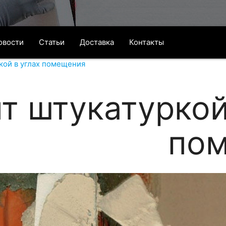
овости
Статьи
Доставка
Контакты
кой в углах помещения
т штукатуркой
по