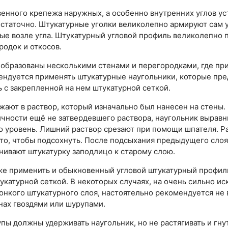
енного крепежа наружных, а особенно внутренних углов ус
статочно. Штукатурные уголки великолепно армируют сам у
е возле угла. Штукатурный угловой профиль великолепно 
родок и откосов.
е образованы несколькими стенами и перегородками, где пр
ендуется применять штукатурные наугольники, которые пре
 с закрепленной на нем штукатурной сеткой.
жают в раствор, который изначально был нанесен на стены
чности ещё не затвердевшего раствора, наугольник выравн
о уровень. Лишний раствор срезают при помощи шпателя. Ра
 то, чтобы подсохнуть. После подсыхания предыдущего слоя
нивают штукатурку заподлицо к старому слою.
е применить и обыкновенный угловой штукатурный профиль,
атурной сеткой. В некоторых случаях, на очень сильно ис
нкого штукатурного слоя, настоятельно рекомендуется не 
енах гвоздями или шурупами.
упы должны удерживать наугольник, но не растягивать и гну