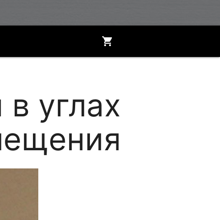
shopping_cart
 в углах
мещения