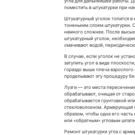
угла для дальнейшей работы. Д
поместить в штукатурки при на
Штукатурный уголок топится в
тоненьким слоем штукатурки. 
намного сложнее. После высыха
штукатурный уголок, необходи
смачивают водой, периодическ
В случае, если уголок не уста
затупить угол в виде плоскости
гораздо выше плеча взрослого 
проделывают эту процедуру без
Лузги — это места пересечения
обрабатывают, очищая от старо
обрабатывается грунтовкой или
стекловолокном. Армирующая с
образом, чтобы одна его часть
или «обратным» угловым шпате
Ремонт штукатурки угла с арм