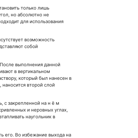
тановить только лишь
гол, но абсолютно не
подходит для использования
исутствует возможность
дставляют собой
. После выполнения данной
ивают в вертикальном
створу, который был нанесен в
, наносится второй слой
 с закрепленной на н ё м
кривленных и неровных углах,
втапливать наугольник в
ть его. Во избежание выхода на