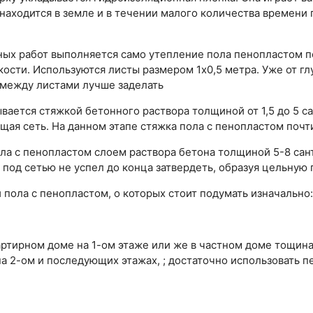
 находится в земле и в течении малого количества времени 
ых работ выполняется само утепление пола пенопластом по
кости. Используются листы размером 1х0,5 метра. Уже от г
 между листами лучше заделать
ается стяжкой бетонного раствора толщиной от 1,5 до 5 с
ая сеть. На данном этапе стяжка пола с пенопластом почт
ола с пенопластом слоем раствора бетона толщиной 5-8 са
 под сетью не успел до конца затвердеть, образуя цельную
пола с пенопластом, о которых стоит подумать изначально:
артирном доме на 1-ом этаже или же в частном доме тощин
а 2-ом и последующих этажах, ; достаточно использовать п