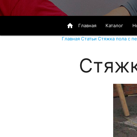
home
Главная
Каталог
Н
Главная
Статьи
Стяжка пола с п
Стяжк