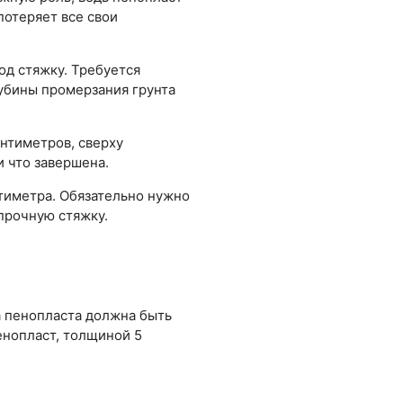
потеряет все свои
д стяжку. Требуется
лубины промерзания грунта
антиметров, сверху
и что завершена.
нтиметра. Обязательно нужно
 прочную стяжку.
а пенопласта должна быть
енопласт, толщиной 5