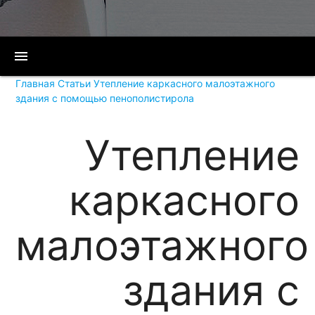
menu
Главная
Статьи
Утепление каркасного малоэтажного
здания с помощью пенополистирола
Утепление
каркасного
малоэтажного
здания с