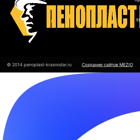
к
© 2014 penoplast-krasnodar.ru
Создание сайтов MEZIO