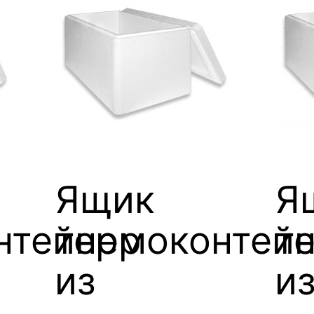
Ящик
Я
нтейнер
термоконтей
т
из
и