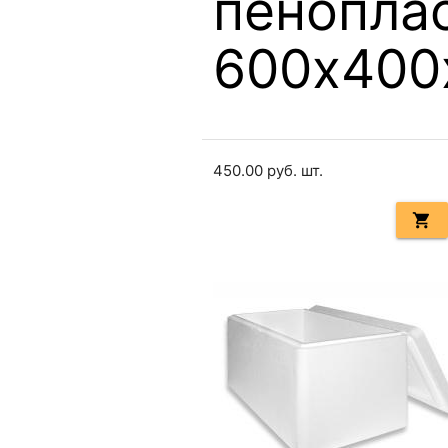
пенопла
600х400
450.00
руб. шт.
shopping_cart