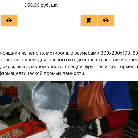
350.00
руб. шт.
remove_red_eye
shopping_cart
remove_red_eye
моящики из пенополистирола, с размерами 390х290х190, 60
 с крышкой для длительного и надёжного хранения и пере
 икры, рыбы, мороженного, овощей, фруктов и т.п. Термоя
 фармацевтической промышленности.