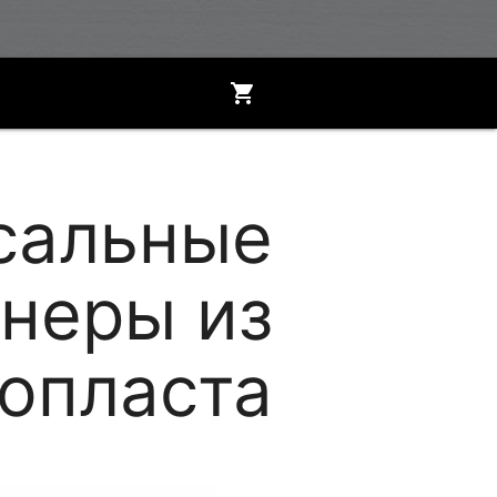
shopping_cart
сальные
неры из
опласта