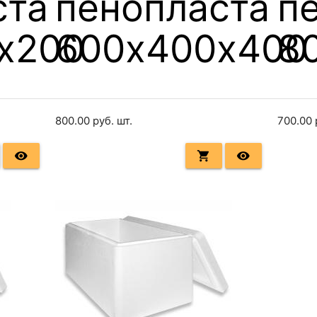
ста
пенопласта
п
х200
600х400х400
8
800.00
руб. шт.
700.00
remove_red_eye
shopping_cart
remove_red_eye