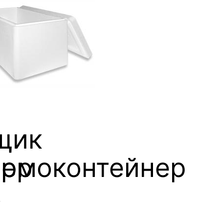
щик
нер
ермоконтейнер
з