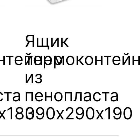
Ящик
нтейнер
термоконтей
из
ста
пенопласта
х180
390х290х190