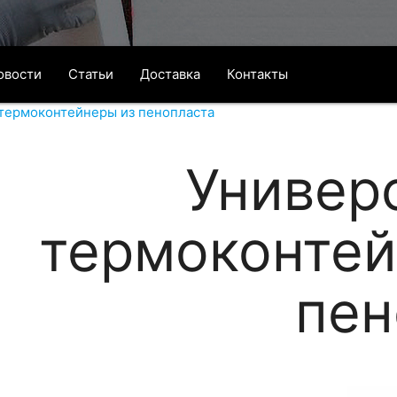
овости
Статьи
Доставка
Контакты
термоконтейнеры из пенопласта
Универ
термоконтей
пен