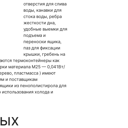
отверстия для слива
воды, канавки для
стока воды, ребра
жесткости дна,
удобные выемки для
подъема и
переноски ящика,
паз для фиксации
крышки, гребень на
ваются термоконтейнеры как
рки материала М25 — 0,041Вт/
ерево, пластмасса ) имеют
ям и поставщикам
оящики из пенополистирола для
 использования холода и
вых