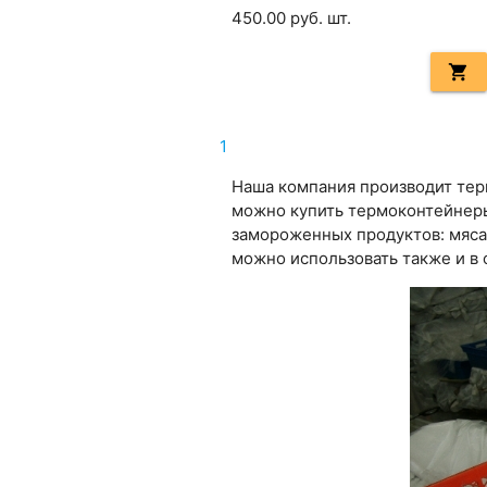
450.00
руб. шт.
shopping_cart
1
Наша компания производит тер
можно купить термоконтейнеры
замороженных продуктов: мяса,
можно использовать также и в