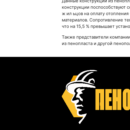
Данные конструкции из пенопл
конструкции поспособствуют со
ж ил ьцов на оплату отопления
материалов. Сопротивление теп
что на 15,5 % превышает устано
Также представители компании р
из пенопласта и другой пеноп