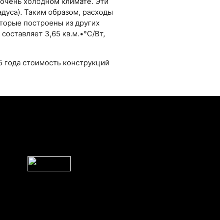
 очень холодном климате. Эти
дуса). Таким образом, расходы
оторые построены из других
оставляет 3,65 кв.м.•°C/Вт,
15 года стоимость конструкций