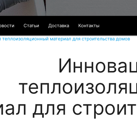
овости
Статьи
Доставка
Контакты
 теплоизоляционный материал для строительства домов
Иннова
теплоизоля
ал для строи