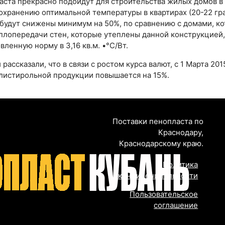
аста прекрасно подойдут для строительства жилых домов в
хранению оптимальной температуры в квартирах (20-22 гра
 будут снижены минимум на 50%, по сравнению с домами, к
лопередачи стен, которые утеплены данной конструкцией, с
вленную норму в 3,16 кв.м. •°C/Вт.
ассказали, что в связи с ростом курса валют, с 1 Марта 20
олистирольной продукции повышается на 15%.
Поставки пенопласта по
Краснодару,
Краснодарскому краю.
Политика
конфиденциальности
Пользовательское
соглашение